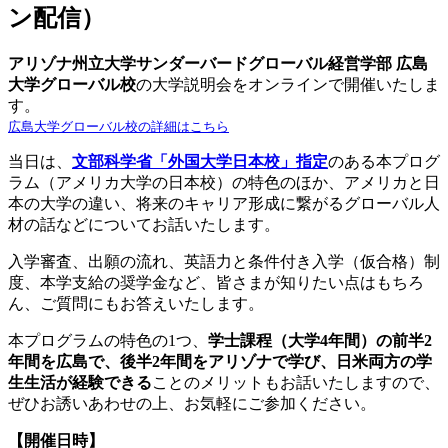
ン配信）
アリゾナ州立大学サンダーバードグローバル経営学部 広島
大学グローバル校
の大学説明会をオンラインで開催いたしま
す。
広島大学グローバル校の詳細はこちら
当日は、
文部科学省「外国大学日本校」指定
のある本プログ
ラム（アメリカ大学の日本校）の特色のほか、アメリカと日
本の大学の違い、将来のキャリア形成に繋がるグローバル人
材の話などについてお話いたします。
入学審査、出願の流れ、英語力と条件付き入学（仮合格）制
度、本学支給の奨学金など、皆さまが知りたい点はもちろ
ん、ご質問にもお答えいたします。
本プログラムの特色の1つ、
学士課程（大学4年間）の前半2
年間を広島で、後半2年間をアリゾナで学び、日米両方の学
生生活が経験できる
ことのメリットもお話いたしますので、
ぜひお誘いあわせの上、お気軽にご参加ください。
【開催日時】