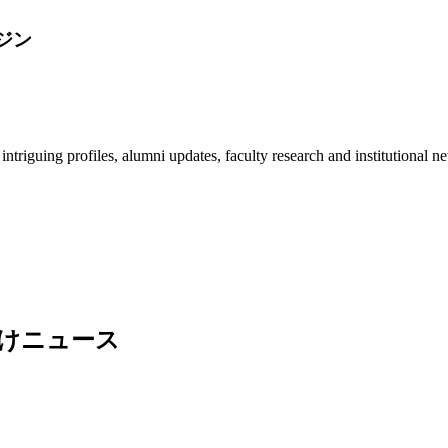
ジン
triguing profiles, alumni updates, faculty research and institutional n
けニュース