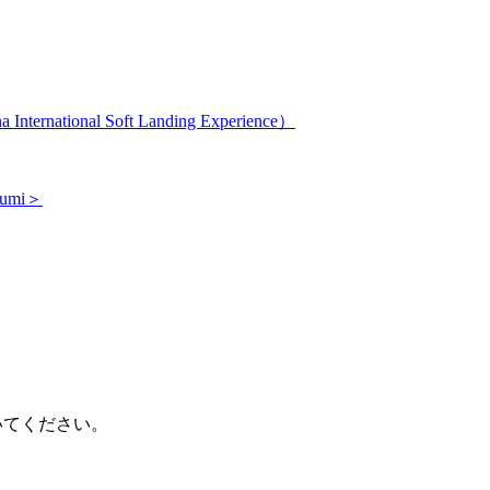
nal Soft Landing Experience）
usumi＞
開いてください。