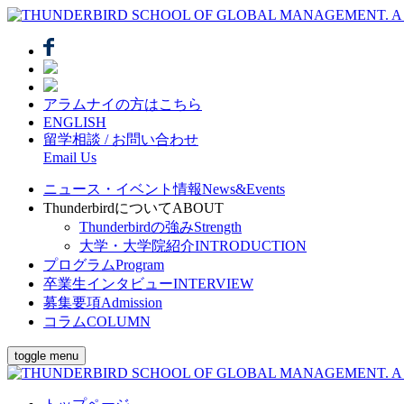
アラムナイの方はこちら
ENGLISH
留学相談 / お問い合わせ
Email Us
ニュース・イベント情報
News&Events
Thunderbirdについて
ABOUT
Thunderbirdの強み
Strength
大学・大学院紹介
INTRODUCTION
プログラム
Program
卒業生インタビュー
INTERVIEW
募集要項
Admission
コラム
COLUMN
toggle menu