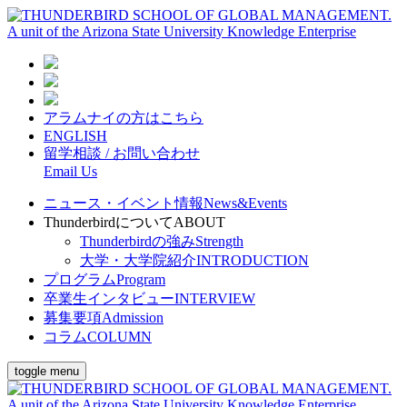
アラムナイの方はこちら
ENGLISH
留学相談 / お問い合わせ
Email Us
ニュース・イベント情報
News&Events
Thunderbirdについて
ABOUT
Thunderbirdの強み
Strength
大学・大学院紹介
INTRODUCTION
プログラム
Program
卒業生インタビュー
INTERVIEW
募集要項
Admission
コラム
COLUMN
toggle menu