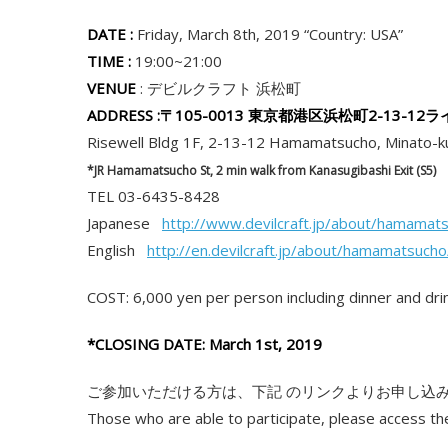
DATE :
Friday, March 8th, 2019 “Country: USA”
TIME :
19:00~21:00
VENUE
: デビルクラフト 浜松町
ADDRESS :〒105-0013 東京都港区浜松町2-13-1
Risewell Bldg 1F, 2-13-12 Hamamatsucho, Minato-
*JR Hamamatsucho St, 2 min walk from Kanasugibashi Exit (S5)
TEL 03-6435-8428
Japanese
http://www.devilcraft.jp/about/hamamat
English
http://en.devilcraft.jp/about/hamamatsucho
COST: 6,000 yen per person including dinner and dri
*CLOSING DATE: March 1st, 2019
ご参加いただける方は、下記 のリンクよりお申し込
Those who are able to participate, please access the