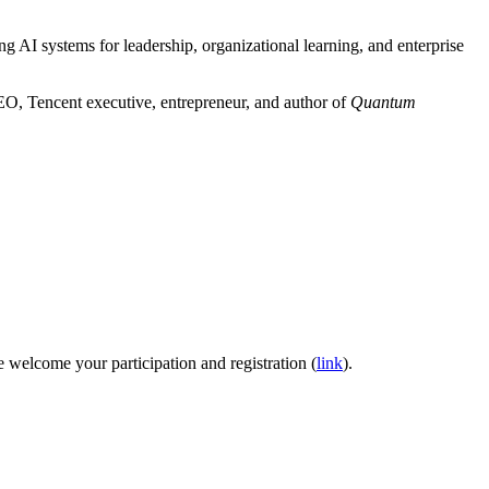
 AI systems for leadership, organizational learning, and enterprise
O, Tencent executive, entrepreneur, and author of
Quantum
welcome your participation and registration (
link
).