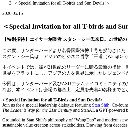
＜Special Invitation for all T-birds and Sun Devils!＞
2026.05.15
＜Special Invitation for all T-birds and S
【特別招待】エイサー創業者
スタン・シー氏来日。21
世紀の
この度、サンダーバードより名誉国際法博士号を授与された、
スタン・シー氏は、アジアのビジネス哲学「王道（WangD
本イベントでは、彼が21世紀のリーダーに贈る最新の指針「
世界をフラットにし、アジアの力を世界に示したレジェンド
今回は、サンダーバード及びASUアラムナイコミュニティの
なお、本イベントは会場の都合上、定員を先着40名様までと
< Special Invitation for all T-Birds and Sun Devils!
>
Join us for a special leadership dialogue featuring
Stan Shih
, Co-foun
The Leader’s Way for the 21st Century
and StanAI, a GPT-powered busi
Grounded in Stan Shih’s philosophy of “WangDao” and modern stewards
sustainable value creation across stakeholders. Drawing from decades 