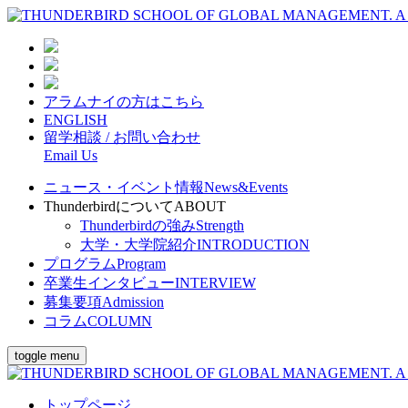
アラムナイの方はこちら
ENGLISH
留学相談 / お問い合わせ
Email Us
ニュース・イベント情報
News&Events
Thunderbirdについて
ABOUT
Thunderbirdの強み
Strength
大学・大学院紹介
INTRODUCTION
プログラム
Program
卒業生インタビュー
INTERVIEW
募集要項
Admission
コラム
COLUMN
toggle menu
トップページ