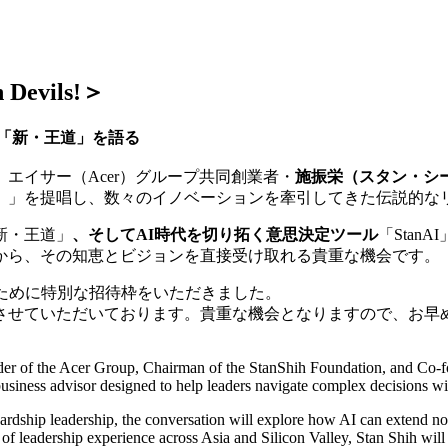
un Devils!＞
「新・王道」を語る
エイサー（Acer）グループ共同創業者・
施振栄（スタン・シ
ao）」を提唱し、数々のイノベーションを牽引してきた伝説的な
新・王道」
、そして
AI
時代を切り拓く意思決定ツール
「Sta
から、その知恵とビジョンを直接受け取れる貴重な機会です。
ために特別な招待枠をいただきました。
させていただいております。貴重な機会となりますので、お早
der of the Acer Group, Chairman of the StanShih Foundation, and Co-f
ness advisor designed to help leaders navigate complex decisions with 
hip leadership, the conversation will explore how AI can extend not 
of leadership experience across Asia and Silicon Valley, Stan Shih will