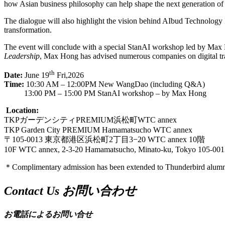
how Asian business philosophy can help shape the next generation of 
The dialogue will also highlight the vision behind AIbud Technology 
transformation.
The event will conclude with a special StanAI workshop led by Max
Leadership
, Max Hong has advised numerous companies on digital tra
th
Date:
June 19
Fri,2026
Time:
10:30 AM – 12:00PM New WangDao (including Q&A)
13:00 PM – 15:00 PM StanAI workshop – by Max Hong
Location:
TKPガーデンシティPREMIUM浜松町WTC annex
TKP Garden City PREMIUM Hamamatsucho WTC annex
〒105-0013 東京都港区浜松町2丁目3−20 WTC annex 10階
10F WTC annex, 2-3-20 Hamamatsucho, Minato-ku, Tokyo 105-001
＊Complimentary admission has been extended to Thunderbird alumni an
Contact Us
お問い合わせ
お電話によるお問い合せ